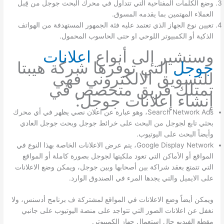
وضع الكلمات المفتاحية التي تتداول في محرك البحث جوجل من قِبل
العملاء المهتمين بما يقدمه المسوق.
تعيين نوع الجهاز الذي تعتمد عليه فئة الجمهور المستهدفة من الهواتف
الذكية أو الكمبيوتر اللوحي او حتى الحاسوب المحمول.
وسنشير إلى أنواع
اعلانات
جوجل
التي توفرها شركة هيبتا
للتسويق الالكتروني فهي
تمتلك فريق متخصص في
إنشاء إعلانات جوجل:
Search Network Ads، وهو عبارة عن اعلان نصي يظهر في أي محرك
بحثي تابع لجوجل من البحث على خرائط جوجل وبحث جوجل العادي
وأيضاً البحث على اليوتيوب.
Google Display Network، يتم عرض الاعلانات الخاصة بهذا النوع في
المواقع أو الأماكن التي تعود ملكيتها لجوجل بصورة كاملة أو المواقع
التي تتمتع بعقد شراكة بين أصحابها وبين جوجل، ويمكن وضع الاعلانات
على الايميل والتي يجدها المرء في الصندوق الوارد.
ويمكن أيضاً وضع الاعلانات في المواقع لمشتركة ف برنامج أدسنس، ولا
نغفل عن اعلانات الصور التي تتواجد على منصة اليوتيوب على جانبي
مقطع الفيديو حال استعمال جهاز الكمبيوتر.