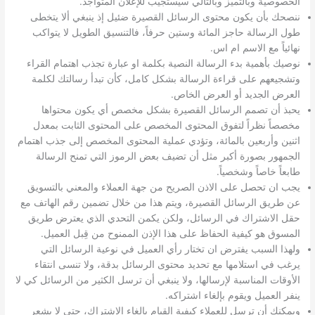
الخصوصية وبالتميز وبالتالي سيستجيب للإعلان المتواجد.
ننصحك بأن يكون محتوى الرسائل القصيرة ضئيل إذ ينبغي ألا يتخطى
طول الرسالة حاجز المائة وستين حرفاً، فالتنسيق الطويل لا يتواكب
نهائياً مع الاسم ام اس.
نوصيك بأهمية بدء الرسالة النصية بكلمة او عبارة تجذب اهتمام القراء
وتشجيعهم على قراءة الرسالة بشكل كامل، كأن تبدأ رسالتك لكلمة
العرض الجديد أو العرض الخاص.
يحبذ أن تصمم الرسائل القصيرة بشكل مخصص أي يكون محتواها
مخصصاً نظراً لتفوق المحتوى المخصص على المحتوى الثابت بمعدل
اثنين وأربعين بالمائة، وتؤدي عملية المحتوى المخصص إلى جذب اهتمام
الجمهور بصورة أكبر مثل أن تضيف بعض الرموز التي تمنح الرسالة
طابعاً خاصاً وشخصياً.
يجب ان تحصل على الاذن الصريح من جهة العملاء والمعني بالتسويق
عن طريق الرسائل القصيرة، ويتم هذا من خلال تضمين رقم الهاتف مع
حقل الاشتراك في الرسائل، ولكن يكمن التحدي الذي يعترض طريق
المسوق هو كيفية الحفاظ على هذا الإذن الممنوح من قِبل العميل.
ولهذا السبب يفترض ان تختار رأي العميل في نوعية الرسائل التي
يرغب في استلامها مع تحديد محتوى الرسائل بدقة، ولا تنسى انتقاء
الأوقات المناسبة لإرسالها، ولا ينبغي أن ترسل الكثير من الرسائل كي لا
ينفر العميل ويقوم بإلغاء اشتراكه.
ويمكنك أن ترسل للعملاء كيفية القيام بإلغاء الاشتراك، حتى لا يشعر