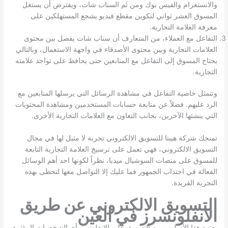
والانستغرام والفيس بوك ومن ثَم السناب شات، ويفترض أن يستغل
المسوق العشر ثواني لتكوين مقطع فيديو يشجع المستهلكين على
معرفة العلامة التجارية.
التفاعل مع العملاء، من المتعارف أن سناب شات يفصل بين محتوى
العلامات التجارية وبين محتوى الأصدقاء في واجهة الاستعمال، وبالتالي
يحتاج المسوق إلى التفاعل مع المتابعين حتى يحافظ على تواجد علامته
التجارية.
وتتمثل خاصية التفاعل في مشاهدة الرسائل التي يرسلها المتابعين مع
الرد عليهم. فضلاً عن متابعة حسابات المستخدمين ومشاهدة المحتويات
التي ينشئها الآخرين، بجانب التعاون مع العلامات التجارية الأخرى.
تمنحك شركة هيبتا للتسويق الالكتروني تجربة لا مثيل لها في مجال
التسويق الالكتروني، فهي تعمل على ترسيخ العلامة التجارية التابعة
للمسوق على منصات السوشيال ميديا، نظراً لكونها احد أهم الوسائل
الفعالة في اجتذاب الجمهور فما عليك إلا التواصل معها لتحظى بهذه
التجربة الفريدة.
التسويق الالكتروني عن طريق
الانفلونسرز في العين
يعتمد هذا الأسلوب من التسويق على الانفلونسر أي الشخصيات المؤثرة