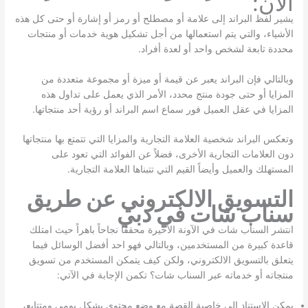
الآن:
يشير لفظ البراند إلى علامة أو مصطلح أو رمز أو إشارة أو حتى كل هذه
الأشياء، والتي يتم استعمالها من أجل تشكيل هوية خدمات أو منتجات
محددة تابعة لشخص واحد أو لعدة أفراد.
وبالتالي فإن البراند يعبر عن قيمة أو ميزة أو مجموعة متعددة من
المزايا أو حتى جودة منتج محدد، الأمر الذي يعمل على تداول هذه
المزايا في عقل العميل فور سماع اسم البراند أو رؤية أحد منتجاتها.
وتعكس البراند شخصية العلامة التجارية والمزايا التي تتمتع بها منتجاتها
دون العلامات التجارية الأخرى، فضلاً عن الفوائد التي تعود على
المستهلك والعميل وأيضاً القيم التي تتبناها العلامة التجارية.
التسويق الالكتروني عن طريق
سناب شات في دبي
انتشر السناب شات في الآونة الأخيرة محققاَ نجاحاً باهراً حيث امتلك
قاعدة كبيرة من المستخدمين، وبالتالي فهو احد أفضل الوسائل فيما
يتعلق بالتسويق الالكتروني، ولكن كيف يتمكن المستخدم من تسويق
منتجاته أو خدماته عبر السناب شات؟ تكمن الإجابة في الآتي:
يمكن الاستناد إلى خاصية القصة مع وضع محتوى بشكل يومي ومتتابع،