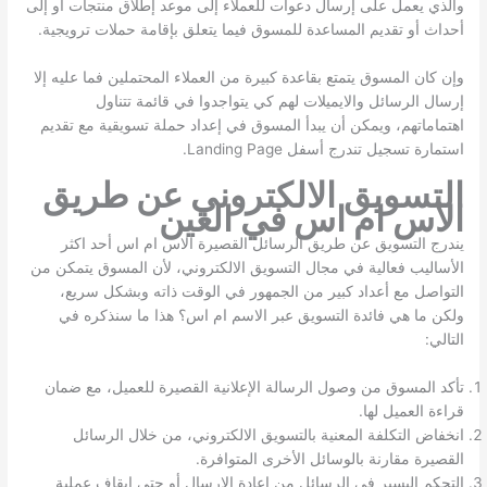
والذي يعمل على إرسال دعوات للعملاء إلى موعد إطلاق منتجات أو إلى
أحداث أو تقديم المساعدة للمسوق فيما يتعلق بإقامة حملات ترويجية.
وإن كان المسوق يتمتع بقاعدة كبيرة من العملاء المحتملين فما عليه إلا
إرسال الرسائل والايميلات لهم كي يتواجدوا في قائمة تتناول
اهتماماتهم، ويمكن أن يبدأ المسوق في إعداد حملة تسويقية مع تقديم
استمارة تسجيل تندرج أسفل Landing Page.
التسويق الالكتروني عن طريق
الاس ام اس في العين
يندرج التسويق عن طريق الرسائل القصيرة الاس ام اس أحد اكثر
الأساليب فعالية في مجال التسويق الالكتروني، لأن المسوق يتمكن من
التواصل مع أعداد كبير من الجمهور في الوقت ذاته وبشكل سريع،
ولكن ما هي فائدة التسويق عبر الاسم ام اس؟ هذا ما سنذكره في
التالي:
تأكد المسوق من وصول الرسالة الإعلانية القصيرة للعميل، مع ضمان
قراءة العميل لها.
انخفاض التكلفة المعنية بالتسويق الالكتروني، من خلال الرسائل
القصيرة مقارنة بالوسائل الأخرى المتوافرة.
التحكم اليسير في الرسائل من إعادة الإرسال أو حتى إيقاف عملية