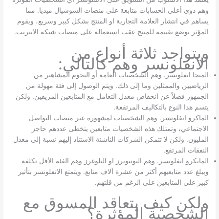
وهم ذوي أعلى الحسابات متابعة على منصات السوشيال ميديا. مما
يساهم في انتشار العلامة التجارية او المنتج بشكل كبير وسريع، ويقوم
المؤثر بوضع تقييمه للمنتج عقب استعماله على منصات شبكة الانترنت.
ويتواجد ثلاثة أنواع من
الانفلونسر وهم كالتالي:
الميجا انفلونسر. وهم الشخصيات العامة أو النجوم المشاهير من
الرياضيين والممثلين وما إلى ذلك. ويتم الوصول إلى فئة مهولة من
الجمهور فضلاً عن انخفاض معدل التعامل مع المتابعين المزيفين. ولكن
يتسم هذا النوع بالتكاليف المرتفعة.
الماكرو انفلونسر. وهم الشخصيات لمشهورة عبر منصات التواصل
الاجتماعي، وتمتلك هذه الشخصيات متابعين يتخطى عددهم حاجز
المليون. ولكن لا تتمكن الشركات الناشئة الاستناد إليهم نسبة إلى معدل
النفقات المرتفع.
المايكرو انفلونسر. وهم اليوتيوبرز او البلوغرز وهم الفئة الأقل تكلفة
ويبلغ عدد متابعيهم أكثر من عشرة آلاف متابع. ويتمتع الاتفلونسر بتأثير
كبير على المتابعين على الرغم من قلتهم.
ولكن كيف يتعاقد المسوق مع
الشخصية المؤثرة؟