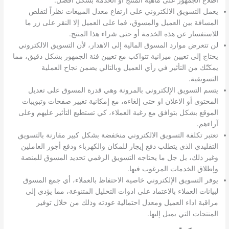
يعمل التسويق الالكتروني على ارتفاع معدل المبيعات نظراً لتقلص
المسافة بين العميل والمسوق، فما على العميل إلا النقر على زر ما
للاستفسار عن هذه الخدمة أو حتى شراء هذا المنتج.
لن تتعرض موارد المسوق المالية إلى الاهدار، لأن التسويق الالكتروني
يحتاج إلى تعيين ميزانية تتواكب مع تعيين فئة الجمهور بشكل دقيق، مما
يمكنّك من التأثير في رأي العميل وبالتالي يضمن نجاح العملية
التسويقية.
يتسم التسويق الإلكتروني بالمرونة وهي قدرة المسوق على تعديل
المحتوى أو الاعلان او حتى إلغاءه، مع إمكانية تغيير صفحات وتبويبات
الموقع بشكل بتوافق مع رغبة العملاء، كي تستطيع التأثير عليهم وعلى
آراءهم.
تعتبر تكلفة التسويق الالكتروني منخفضة بشكل كبير مقارنة بالتسويق
التقليدي الذي يتطلب دفع إيجار للمكان والكهرباء ودفع أجور العاملين
وغير ذلك، بل جل ما يحتاجه التسويق الرقمي تحديد المسوق للمنصة
وإطلاق الخدمات المرغوب فيها.
يوفر التسويق الإلكتروني خاصية الاحتفاظ بالعملاء، أي جمع المسوق
لبيانات العملاء بالاعتماد على ادوات التحليل المتنوعة، مما يؤدي إلى
مراقبة اداء العميل ومعدل احتمالية عودته وذلك من خلال توفير
المنتجات التي يميل إليها.