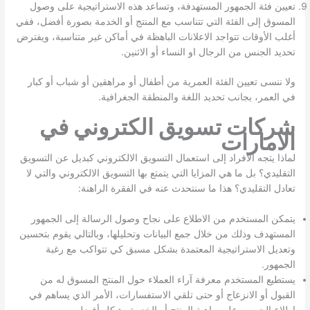
تعيين فئة الجمهور المستهدفة، وتساعد هذه الاستراتيجية على وصول
المسوق إلى الفئة التي تتناسب مع المنتج أو الخدمة بصورة أفضل، ففي
أغلب الأوقات تتواجد الاعلانات الباهظة في أماكن غير متناسبة، ويفترض
تحديد الجنس من الرجال او النساء أو الاثنين.
ولا ننسى تعيين الفئة العمرية من أطفال أو مراهقين أو شباب أو كبار
في العمر، بجانب تحديد اللغة والمنطقة الجغرافية.
شركات تسويق الكتروني في
الامارات
لماذا يتجه الأفراد إلى استعمال التسويق الالكتروني كبديل عن التسويق
التقليدي؟ بل ما هي المزايا التي يتمتع بها التسويق الالكتروني والتي لا
تعادل التقليدي؟ هذا ما سنتحدث عنه في الفقرة الراهنة:
يتمكن المستخدم من الاطلاع على نجاح وصول الرسالة إلى الجمهور
المستهدف وذلك من خلال جمع البيانات وتحليلها، وبالتالي يقوم بتحسين
وتعديل الاستراتيجية المعتمدة بشكل مسبق كي تتواكب مع رغبة
الجمهور.
يستطيع المستخدم معرفة آراء العملاء حول المنتج المسوق له من
القبول أو الانزعاج أو حتى تلقي الاستفسارات، الأمر الذي يساهم في
اطلاع الجمهور على ماهية المنتج أو الخدمة بشكل أفضل.