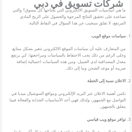
شركات تسويق في دبي
ما هي أساسيات التسويق الالكتروني التي يحتاجها كل مسوق؟ والتي
تساعده على تحقيق النتائج المرجوة والحصول على الربح المادي
المرتفع، لا تقلق سنجيب عن هذا السؤال في النقاط التالية:
سياسات موقع الويب
من المتعارف عليه أن سياسات الموقع الالكتروني تتغير بشكل متتابع.
وعلى الرغم من ذلك يجب الاحتفاظ بالسياسات ومراجعتها، كي يرتفع
معدل المصداقية لدى العميل، ومن هذه السياسات احتمالية إضافة
ضريبة أو موعد الشحن وما إلى ذلك.
الاعلان نسبة إلى الخطة
تكمن أهمية الاعلان عبر البريد الإلكتروني ومواقع السوشيال ميديا في
التواصل مع الجمهور، ولذلك فهي أحد الأساسيات الجذابة والفعالة فيما
يتعلق بالجمهور.
توافر موقع ويب قياسي
إن موقع الويب هو المحل الذي يتواجد فيه العملاء بشكل أكبر، ولهذا