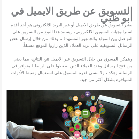
التسويق عن طريق الايميل في
ابو ظبي
يعتبر التسويق عن طريق الايميل أو عبر البريد الالكتروني هو أحد أقدم
استراتيجيات التسويق الالكتروني، ويستند هذا النوع من التسويق على
التواصل بين الموقع والجمهور المستهدف، وذلك من خلال إرسال بعض
الرسائل التسويقية على بريد العملاء الذين زاروا الموقع مسبقاً.
ويتمكن المسوق من خلال التسويق عبر الايميل تتبع النتائج، مما يعني
من فتح الرسائل وعدد العملاء الذين ضغطوا على الرابط المتوافر في
الرسالة وهكذا، ولا ننسى قدرة المسوق على استعمال وضبط الأدوات
المتوافرة بشكل أكثر من جيد.