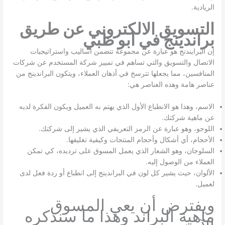
الريادية.
التسويق الالكتروني عن طريق
براندينج في ابو ظبي
إن البرايندنج هو عبارة عن مجموعة تتضمن أساليب واستراتيجيات
الاتصال والتسويق والتي تساهم في تمييز شركة المستخدم عن شركات
المنافسين، مما يجعلها تترسخ في أذهان العملاء، ويتكون البراندينج من
عناصر هامة وهذه العناصر هي:
الاسم، وهذا هو الانطباع الأول الذي يهتم به العميل ويكون الفكرة لديه
عن ماهية شركتك.
اللوجو، وهو عبارة عن الرمز التعريفي الذي يشير إلى شركتك.
الأحجام، أي أشكال وأحجام المنتجات وكيفية تغليفها.
السلوجان، وهو الشعار الذي يعمل المسوق على ترديده، كي تمكن
العملاء من الوصول إليه.
الألوان، حيث يشير كل لون في البراندينج إلى انطباع أو ردة فعل لدى
لعميل.
ويفترض أن يعي المسوق
ماهية البراند وهذا ما سنذكره