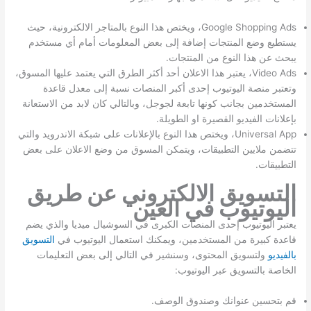
Google Shopping Ads، ويختص هذا النوع بالمتاجر الالكترونية، حيث
يستطيع وضع المنتجات إضافة إلى بعض المعلومات أمام أي مستخدم
يبحث عن هذا النوع من المنتجات.
Video Ads، يعتبر هذا الاعلان أحد أكثر الطرق التي يعتمد عليها المسوق،
وتعتبر منصة اليوتيوب إحدى أكبر المنصات نسبة إلى معدل قاعدة
المستخدمين بجانب كونها تابعة لجوجل، وبالتالي كان لابد من الاستعانة
بإعلانات الفيديو القصيرة او الطويلة.
Universal App، ويختص هذا النوع بالإعلانات على شبكة الاندرويد والتي
تتضمن ملايين التطبيقات، ويتمكن المسوق من وضع الاعلان على بعض
التطبيقات.
التسويق الالكتروني عن طريق
اليوتيوب في العين
يعتبر اليوتيوب إحدى المنصات الكبرى في السوشيال ميديا والذي يضم
قاعدة كبيرة من المستخدمين، ويمكنك استعمال اليوتيوب في
التسويق
بالفيديو
ولتسويق المحتوى، وسنشير في التالي إلى بعض التعليمات
الخاصة بالتسويق عبر اليوتيوب:
قم بتحسين عنوانك وصندوق الوصف.