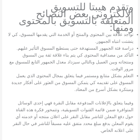
وتقدم هيبتا للتسويق
الالكتروني بعض النصائح
المتعلقة بالتسويق بالمحتوى
ومنها:
تواجد علاقة بين المحتوى والمنتج أو الخدمة التي يقدمها المسوق، كي لا
يتشتت انتباه الجمهور.
دراسة فئة الجمهور المستهدفة حتى يستطيع المسوق التأثير عليهم.
التأكد من مصداقية المحتوى كي يتم بناء غلاقة ثقة بين المسوق
ومنتجاته وبين العميل وبالتالي سيزداد معدل الجمهور التابع للمسوق مع
مرور الوقت.
التعلم بشكل متتابع ومستمر فيما يتعلق بمجال المحتوى الذي يعمل
المسوق على تقديمه كي يتمكن المسوق من العثور على أفكار جديدة
ومبتكرة بشكل أسرع من المعتاد.
وفيما يتعلق بالإعلانات المدفوعة مقابل النقرة فهي إحدى الوسائل
المتوافرة ضمن قائمة القنوات التسويقية، وتتمحور فكرة هذه القناة
حول دفع المعلن للناشر مقابل النقر على اعلان منتجه أو خدمته أي
يقوم المعلن بدفع مبلغ محدد متفق عليه مسبقاً للناشر في حال النقر
على اعلانه الخاص.