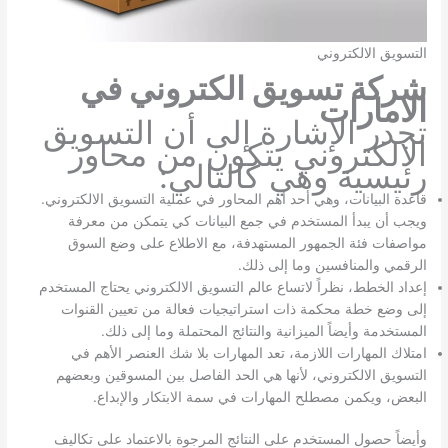
التسويق الالكتروني
شركة تسويق الكتروني في
الامارات
تجدر الإشارة إلى أن التسويق
الالكتروني يتكون من محاور
رئيسية وهي كالتالي:
قاعدة البيانات، وهي أحد أهم المحاور في عملية التسويق الالكتروني.
ويجب أن يبدأ المستخدم في جمع البيانات كي يتمكن من معرفة
مواصفات فئة الجمهور المستهدفة، مع الاطلاع على وضع السوق
الرقمي والمنافسين وما إلى ذلك.
إعداد الخطط، نظراً لاتساع عالم التسويق الالكتروني يحتاج المستخدم
إلى وضع خطة محكمة ذات استراتيجيات فعالة من تعيين القنوات
المستخدمة وأيضاً الميزانية والنتائج المحتملة وما إلى ذلك.
امتلاك المهارات اللازمة، تعد المهارات بلا شك العنصر الأهم في
التسويق الالكتروني، لأنها هي الحد الفاصل بين المسوقين وبعضهم
البعض، ويكمن مصطلح المهارات في سمة الابتكار والإبداع.
وأيضاً حصول المستخدم على النتائج المرجوة بالاعتماد على تكاليف