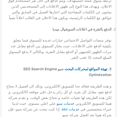
ترتبط بسوق عمله المستهدف، ويتم الدفع في حال نقر المستخدم فوق
الاعلان، ويهدف هذا النوع إلى ظهور الاعلانات إلى المستخدمين الذين
يبحثون عن الكلمات المفتاحية التي اختارها العميل في السابق والتي
تتوافق مع الكلمات الرئيسية، ويكون هذا الاعلان في الغالب اعلاناً نصياً.
الدفع بالنقرة في اعلانات السوشيال ميديا
توفر منصات التواصل الاجتماعي خيارات عديدة للمسوق فيما يتعلق
بكيفية الدفع على الاعلانات، حيث يختار السموق بين الدفع مقابل عدد
مرات الظهور للجمهور أو الدفع مقابل النقرة، وبالتالي لا يدفع المسوق
المبلغ المحدد إلا عقب النقر.
3.
تهيئة المواقع لمحركات البحث
سيو SEO Search Engine
Optimization
و هذه الطريقة فعالة جدا للتسويق الالكتروني، وذلك لان العميل لا يحتاج
لدفع نقود مقابل كل نقره. او كل زائر يدخل علي موقعه الالكتروني. و
لكن هذه الطريقه لها تقنيات خاصه و تحتاج بعض الوقت. و تقدم شركة
هيبتا للتسويق الالكتروني
خدمات سيو
علي اعلي مستوي. حيث لدينا
خبراء متخصصين في
خدمات seo
. إذا كنت تبحث عن شركة سيو، فإن
شركة هيبتا تعد افضل شركة سيو.