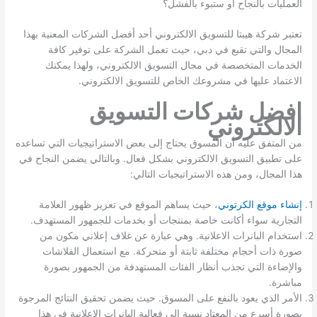
العمليات بالنجاح أو ستبوء بالفشل؟
تعتبر شركة هيبتا للتسويق الالكتروني أحد أفضل الشركات المعنية بهذا
المجال والتي تقبع في دبي، حيث تعمل الشركة على توفير كافة
الخدمات المتخصصة في مجال التسويق الالكتروني، ولهذا يمكنك
الاعتماد عليها في مشروعك الخاص للتسويق الالكتروني.
افضل شركات التسويق
الالكتروني
من المتفق عليه أن المسوق يحتاج إلى بعض الاستراتيجيات التي تساعده
على تطبيق التسويق الالكتروني بشكل فعال. وبالتالي يضمن النجاح في
هذا المجال، ومن هذه الاستراتيجيات التالي:
إنشاء موقع الكرتوني
، حيث يساهم الموقع في تعزيز ظهور العلامة
التجارية سواء أكانت خاصة بمنتجات أو بخدمات للجمهور المستهدف.
استخدام البانرات الاعلانية. وهي عبارة عن غلاف إعلاني مكون من
صورة ذات أحجام مختلفة ثابتة أو متحركة. مع استعمال الفلاشات
والإضاءة التي تجذب أنظار الفئات المستهدفة من الجمهور بصورة
مباشرة.
الأمر الذي يعود بالنفع على المسوق. حيث يضمن تحقيق النتائج المرجوة
بصورة أسرع من المعتاد نسبة إلى فعالية البانرات الاعلانية في هذا