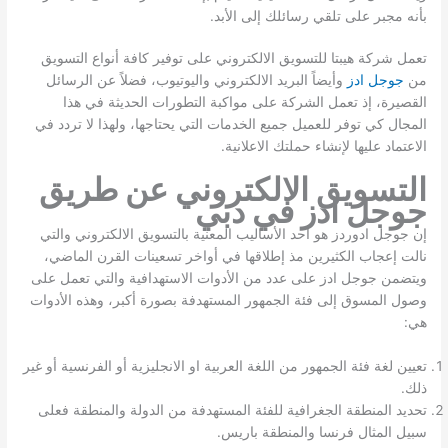
بأنه مجبر على تلقي رسائلك إلى الأبد.
تعمل شركة هيبتا للتسويق الالكتروني على توفير كافة أنواع التسويق
من
جوجل ادز
وأيضاً البريد الالكتروني واليوتيوب، فضلاً عن الرسائل
القصيرة، إذ تعمل الشركة على مواكبة التطورات الحديثة في هذا
المجال كي توفر للعميل جميع الخدمات التي يحتاجها، ولهذا لا تردد في
الاعتماد عليها لإنشاء حملتك الاعلانية.
التسويق الالكتروني عن طريق
جوجل ادز في دبي
إن جوجل ادوردز هو احد الأساليب المعنية بالتسويق الالكتروني والتي
نالت إعجاب الكثيرين مذ إطلاقها في أواخر تسعينات القرن الماضي،
ويتضمن جوجل ادز على عدد من الأدوات الاستهدافية والتي تعمل على
وصول المسوق إلى فئة الجمهور المستهدفة بصورة أكبر، وهذه الأدوات
هي:
تعيين لغة فئة الجمهور من اللغة العربية او الانجليزية أو الفرنسية أو غير
ذلك.
تحديد المنطقة الجغرافية للفئة المستهدفة من الدولة والمنطقة فعلى
سبيل المثال فرنسا والمنطقة باريس.