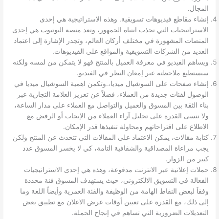
المجال.
إنشاء مقاطع فيديوهات تسويقية. وهذه الاستراتيجية هي إحدى
الاستراتيجيات التي تجذب انتباه الجمهور، وتعد منصة اليوتيوب هي إحدى
المنصات المشهورة في مختلف أركان العالم، وتجدر الإشارة إلى اعتماد
العديد من الشركات التسويقية والمواقع على الفيديوهات.
ويساهم الفيديو في معرفة العميل بالمنتج فهو لا يتمكن من لمسه ولكنه
سيستطيع ملاحظته عبر إمعان النظر في الفيديو.
إنشاء صفحات على السوشيال ميديا،.وتكمن اهمية السوشيال ميديا في
الوصول لفئات جديدة من العملاء، فضلاً عن تعزيز العلامة التجارية عبر
بناء الثقة بين المسوق والعميل والتواصل مع العملاء على مدار الساعة،
ولا ننسى القدرة على تحليل آراء العملاء من الإيجاب أو الرفض مع
الاطلاع على اقتراحاتهم ومحاولة تنفيذها قدر الإمكان.
كتابة مقالات، يمكن الاعتماد على المقالات التي تتحدث عن المنتج ولكن
يجب مراعاة المصداقية والشفافية التامة، كي لا يخسر المسوق عدد
كبير من الزوار.
حملات إعلانية عبر الانترنت مدفوعة، وهذه هي إحدى الاستراتيجيات
الفعالة في التسويق الالكتروني، حيث يستهدف المسوق فئة محددة
وفقاَ لبعض النقاط الهامة من الوظيفة والفئة العمرية وأيضاً اللغة وما
إلى ذلك، مع القدرة على تعيين أوقات عرض الاعلان مع تطبيق بعض
التعديلات الضرورية التي تساهم في إنجاح الحملة.