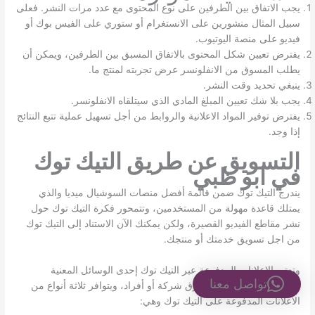
يجب الاتفاق بين الطرفين على نوع المحتوى مع عدد مرات النشر. فعلى
سبيل المثال منشورين على الانستغرام أو ستوري على الفيس بوك أو
فيديو على منصة اليوتيوب.
يفترض تعيين شكل المحتوى بالاتفاق المسبق بين الطرفين، ويمكن أن
يطلب المسوق من الانفلونسر عرض تجربته لمنتج ما.
ينبغي تحديد وقت النشر.
يجب بلا شك تعيين المبلغ المادي الذي سيتلقاه الانفلونسر.
يفترض توفير المواد الاعلانية والروابط من أجل تسهيل عملية تتبع النتائج
إذا وجد.
التسويق عن طريق التيك توك
في ابو ظبي
يندرج التيك توك ضمن قائمة أفضل منصات السوشيال ميديا والذي
يمتلك قاعدة مهولة من المستخدمين، وتتمحور فكرة التيك توك حول
نشر مقاطع الفيديو القصيرة، ولكن يمكنك الآن الاستناد إلى التيك توك
من اجل تسويق خدمتك أو منتجك.
وتعتبر الاعلانات المدفوعة عبر التيك توك إحدى الوسائل المعنية
تواصل معنا
بالتسويق سواء أكان المسوق شركة أو أفراد، ويتوافر ثلاثة أنواع من
الاعلانات المدفوعة على التيك توك وهي: