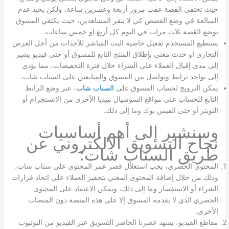
حيث تختفي القصة عقب مرور أربعة وعشرين ساعة، ولكن يحبذ عدم
المبالغة في وضع القصص كي لا ينفر المشاهدين، حيث يكتفي المسوق
بوضع القصة ثلاث مرات في اليوم كل أربع او خمس ساعات.
يستطيع المستخدم تفعيل خاصية البث المباشر للأحداث من أجل العرض
التجاري او حدث معني بإطلاق المنتج التابع للمسوق أو حتى فيديو يشير
إلى مدى إقبال العملاء على الشراء خلال فترة التخفيضات، مما يؤدي
إلى تواجد ترابط وتواصل بين المسوق والمتابعين على السناب شات.
يمكن الترويج لحساب المسوق على
السناب شات
، عبر وضع الرابط
التابع للحساب على مواقع السوشيال ميديا الأخرى من الانستجرام أو
التويتر أو حتى الفيس بوك وما إلى ذلك.
وسنشير إلى أهم أساسيات
نجاح التسويق الالكتروني عن
طريق السناب شات:
المحتوى الحصري، يجب استغلال قصر عمر المحتوى على سناب شات،
وذلك من خلال إضافة المحتوى المعني بتحفيز العملاء على اتخاذ قرارات
الشراء أو الاستفسار وما إلى ذلك، ويمكن الاعتماد على المحتوى
الحصري الذي لا يقدمه المسوق إلا على هذه المنصة دون المنصات
الأخرى.
مقاطع الفيديو، يشهد عصرنا الحاضر التسويق عبر الفيديو من اليوتيوب