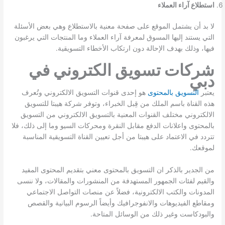
استطلاع آراء العملاء
لا بد أن يشتمل الموقع على صفحة معنية بالاستطلاع وهي بعض الأسئلة
التي يستند إليها المسوق لمعرفة آراء العملاء وما المنتجات التي يرغبون
فيها، وذلك بهدف الإحالة دون ارتكاب الأخطاء التسويقية.
شركات تسويق الكتروني في
دبي
يعتبر
التسويق بالمحتوى
هو إحدى قنوات التسويق الالكتروني وتُعرف
هذه القناة باسم الملك من قِبل الخبراء، وتوفر شركة هيبتا للتسويق
الالكتروني مختلف القنوات المعنية بالتسويق الالكتروني من التسويق
بالمحتوى واعلانات الدفع مقابل النقرة ومحركات السيو وما إلى ذلك، فلا
تتردد في الاعتماد على هيبتا من أجل تعيين القناة التسويقية المناسبة
لموقعك.
من الجدير بالذكر ان التسويق بالمحتوى معني بتقديم المحتوى المفيد
والقيم لفئات الجمهور المستهدفة من المنشورات والمقالات، ولا ننسى
المدونات والكتب الالكترونية، فضلاً عن منصات التواصل الاجتماعي
ومقاطع الفيديوهات والانفوجرافيك وأيضاً الرسوم البيانية والقصص
والبودكاست وغير ذلك من الوسائل المتاحة.