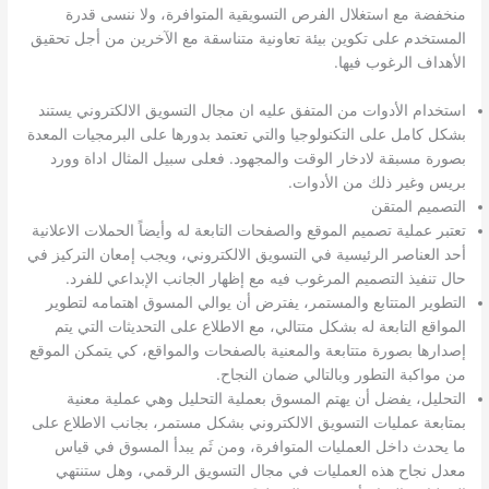
منخفضة مع استغلال الفرص التسويقية المتوافرة، ولا ننسى قدرة
المستخدم على تكوين بيئة تعاونية متناسقة مع الآخرين من أجل تحقيق
الأهداف الرغوب فيها.
استخدام الأدوات من المتفق عليه ان مجال التسويق الالكتروني يستند
بشكل كامل على التكنولوجيا والتي تعتمد بدورها على البرمجيات المعدة
بصورة مسبقة لادخار الوقت والمجهود. فعلى سبيل المثال اداة وورد
بريس وغير ذلك من الأدوات.
التصميم المتقن
تعتبر عملية تصميم الموقع والصفحات التابعة له وأيضاً الحملات الاعلانية
أحد العناصر الرئيسية في التسويق الالكتروني، ويجب إمعان التركيز في
حال تنفيذ التصميم المرغوب فيه مع إظهار الجانب الإبداعي للفرد.
التطوير المتتابع والمستمر، يفترض أن يوالي المسوق اهتمامه لتطوير
المواقع التابعة له بشكل متتالي، مع الاطلاع على التحديثات التي يتم
إصدارها بصورة متتابعة والمعنية بالصفحات والمواقع، كي يتمكن الموقع
من مواكبة التطور وبالتالي ضمان النجاح.
التحليل، يفضل أن يهتم المسوق بعملية التحليل وهي عملية معنية
بمتابعة عمليات التسويق الالكتروني بشكل مستمر، بجانب الاطلاع على
ما يحدث داخل العمليات المتوافرة، ومن ثَم يبدأ المسوق في قياس
معدل نجاح هذه العمليات في مجال التسويق الرقمي، وهل ستنتهي