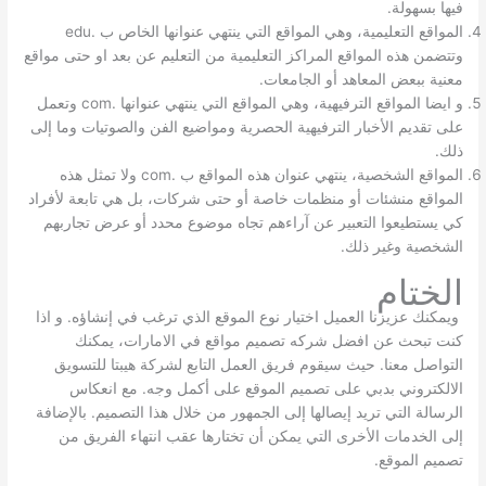
فيها بسهولة.
المواقع التعليمية، وهي المواقع التي ينتهي عنوانها الخاص ب .edu
وتتضمن هذه المواقع المراكز التعليمية من التعليم عن بعد او حتى مواقع
معنية ببعض المعاهد أو الجامعات.
و ايضا المواقع الترفيهية، وهي المواقع التي ينتهي عنوانها .com وتعمل
على تقديم الأخبار الترفيهية الحصرية ومواضيع الفن والصوتيات وما إلى
ذلك.
المواقع الشخصية، ينتهي عنوان هذه المواقع ب .com ولا تمثل هذه
المواقع منشئات أو منظمات خاصة أو حتى شركات، بل هي تابعة لأفراد
كي يستطيعوا التعبير عن آراءهم تجاه موضوع محدد أو عرض تجاربهم
الشخصية وغير ذلك.
الختام
ويمكنك عزيزنا العميل اختيار نوع الموقع الذي ترغب في إنشاؤه. و اذا
كنت تبحث عن افضل شركه تصميم مواقع في الامارات، يمكنك
التواصل معنا. حيث سيقوم فريق العمل التابع لشركة هيبتا للتسويق
الالكتروني بدبي على تصميم الموقع على أكمل وجه. مع انعكاس
الرسالة التي تريد إيصالها إلى الجمهور من خلال هذا التصميم. بالإضافة
إلى الخدمات الأخرى التي يمكن أن تختارها عقب انتهاء الفريق من
تصميم الموقع.