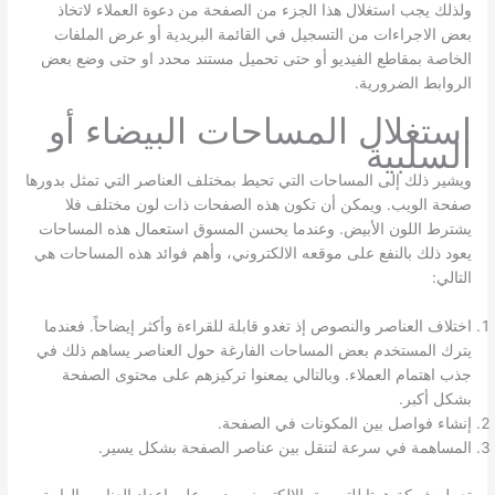
ولذلك يجب استغلال هذا الجزء من الصفحة من دعوة العملاء لاتخاذ
بعض الاجراءات من التسجيل في القائمة البريدية أو عرض الملفات
الخاصة بمقاطع الفيديو أو حتى تحميل مستند محدد او حتى وضع بعض
الروابط الضرورية.
استغلال المساحات البيضاء أو
السلبية
ويشير ذلك إلى المساحات التي تحيط بمختلف العناصر التي تمثل بدورها
صفحة الويب. ويمكن أن تكون هذه الصفحات ذات لون مختلف فلا
يشترط اللون الأبيض. وعندما يحسن المسوق استعمال هذه المساحات
يعود ذلك بالنفع على موقعه الالكتروني، وأهم فوائد هذه المساحات هي
التالي:
اختلاف العناصر والنصوص إذ تغدو قابلة للقراءة وأكثر إيضاحاً. فعندما
يترك المستخدم بعض المساحات الفارغة حول العناصر يساهم ذلك في
جذب اهتمام العملاء. وبالتالي يمعنوا تركيزهم على محتوى الصفحة
بشكل أكبر.
إنشاء فواصل بين المكونات في الصفحة.
المساهمة في سرعة لتنقل بين عناصر الصفحة بشكل يسير.
تعمل شركة هيبتا للتسويق الالكتروني بدبي على إعداد العناصر الهامة