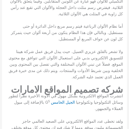
التكميلي للألوان فهو عبارة عن اللونين المتقابلين. وفيما يتعلق بالألوان
الثلاثية. فيفترض رسم مثلث داخل العجلة والألوان التي تقبع عند رأس
كل زاوية في المثلث هي الألوان الثلاثية.
أما نظام الألوان الرباعية فيتم رسم مربع داخل الدائرة أو حتى
مستطيل. وبالتالي فإن هذا النظام يتكون من أربعة ألوان حيث يتمركز
كل لون عن حواف المربع أو المستطيل.
ولا تشعر بالقلق عزيزي العميل. حيث يبذل فريق عمل شركة هيبتا
للتسويق الالكتروني بدبي على استعمال الألوان التي تتوافق مع محتوى
الموقع. فضلاً عن تبني الألوان المختلفة والتي تفصل بين المحتوى وبين
الخلفية وبين شريط الأدوات والمنتجات. ويتم ذلك عن مدى خبرة فريق
العمل الذي تعتمد عليه الشركة.
شركه تصميم المواقع الامارات
انتشرت المواقع الالكترونية بشكل مهول في الآونة الأخيرة نظراً لتطور
5
وسائل التكنولوجيا وتكنولوجيا
الجيل الخامس
G
بالإضافة إلى ميول
العملاء والجمهور.
ولقد تخطى عدد المواقع الالكتروني على الصعيد العالمي حاجز
الخمسمائة مليون موقع. ومما لا شك فيه ان محتوى كل موقع يختلف