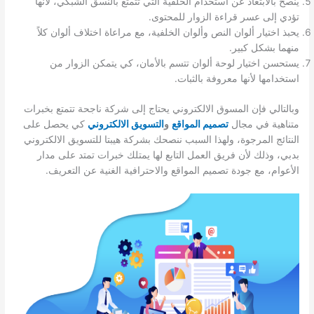
ينصح بالابتعاد عن استخدام الخلفية التي تتمتع بالنسق الشبكي، لأنها
تؤدي إلى عسر قراءة الزوار للمحتوى.
يحبذ اختيار ألوان النص وألوان الخلفية، مع مراعاة اختلاف ألوان كلاً
منهما بشكل كبير.
يستحسن اختيار لوحة ألوان تتسم بالأمان، كي يتمكن الزوار من
استخدامها لأنها معروفة بالثبات.
وبالتالي فإن المسوق الالكتروني يحتاج إلى شركة ناجحة تتمتع بخبرات
متناهية في مجال
تصميم المواقع
و
التسويق الالكتروني
كي يحصل على
النتائج المرجوة، ولهذا السبب ننصحك بشركة هيبتا للتسويق الالكتروني
بدبي، وذلك لأن فريق العمل التابع لها يمتلك خبرات تمتد على مدار
الأعوام، مع جودة تصميم المواقع والاحترافية الغنية عن التعريف.