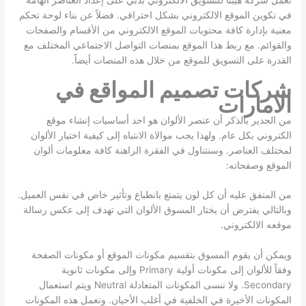
في تكوين الموقع الالكتروني بشكل احترافي. فضلاً عن بناء لوحة تحكم
معنية بإدارة كافة محتويات الموقع الالكتروني من الأقسام والصفحات
والقوائم. مع ربط هذا الموقع بمنصات التواصل الاجتماعي المختلف مع
القدرة على التسويق للموقع من خلال هذه المنصات أيضاً.
شركات تصميم المواقع في
الامارات
من الجدير بالذكر أن عنصر الألوان هو احد أساسيات إنشاء موقع
الكتروني بكل عام. ولهذا يجب موالاة الانتباه إلى كيفية اختيار الألوان
لمختلف العناصر. وسنتناول في الفقرة الراهنة كافة معلومات ألوان
الموقع وصفحاته:
من المتفق عليه أن كل لون يتمتع بانطباع وتأثير خاص في نفس العميل.
وبالتالي يفترض أن يختار المسوق الألوان التي تهدف إلى عكس رسالة
موقعه الالكتروني.
ويمكن أن يقوم المسوق بتقسيم مكونات الموقع أو مكونات الصفحة
وفقاً للألوان إلى مكونات أولية Primary وإلى مكونات ثانوية
Secondary. ولا ننسى المكونات المتعادلة Neutral ويتم استعمال
المكونات الأخيرة في الخلفية في أغلب الأحيان. وتعمل هذه المكونات