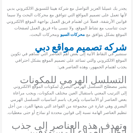
يجدر بك عميلنا العزيز التواصل مع شركة هيبتا للتسويق الالكتروني بدبي
لأنها تعمل على تصميم المواقع التي تتوافق مع محركات البحث ولا سيما
قوانين الأرشفة، فضلاً عن اهتمام فريق العمل بواجهة الموقع الالكتروني
حيث تتناسب مع نشاط الموقع، ولا ننسى بناء فريق العمل لصفحات
الموقع بشكل يتوافق مع
محركات السيو
ومحركات البحث،
شركه تصميم مواقع دبي
سنشير في النقاط الآتية إلى بعض أهم العناصر التي تساهم في تكوين
الموقع الالكتروني والتي تساعد على تصميم الموقع بشكل احترافي
يجذب اهتمام الجمهور، وهذه العناصر هي:
التسلسل الهرمي للمكونات
يشير مصطلح التسلسل الهرمي البصري لمكونات الموقع الالكتروني
إلى الترتيب المعني باستقبال العين مختلف المكونات، ويجب مراعاة
بعض العناصر أو الأساسيات وتُعرف باسم أساسيات التسلسل الهرمي
البصري وهي عبارة عن مجموعة من القواعد التي يتبعها الفرد، من أجل
تنظيم العناصر الهامة نسبة إلى قوانين محددة او نماذج أو حتى معطيات.
وتهدف هذه العناصر إلى جذب
أنظار العملاء المستهدفين