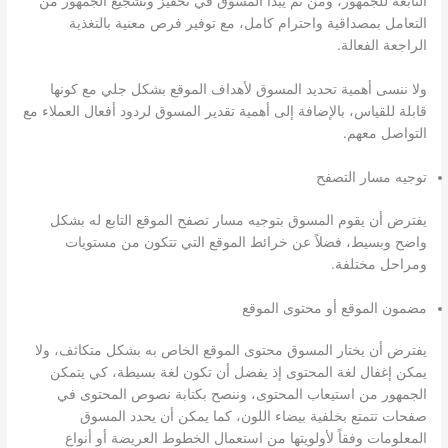
التابعة للجمهور، ومن ثَم يبدأ المسوق في تحفيز وتشجيع الجمهور من
التعامل بمصداقية واحترام كامل، مع توفير فرص معنية بالتغذية
الراجعة الفعالة.
ولا ننسى أهمية تحديد المسوق لأهداف الموقع بشكل جلي مع كونها
قابلة للقياس، بالإضافة إلى أهمية تقدير المسوق لردود أفعال العملاء مع
التواصل معهم.
توجيه مسار التصفح
يفترض أن يقوم المسوق بتوجيه مسار تصفح الموقع التابع له بشكل
واضح وبسيط، فضلاً عن خرائط الموقع التي تتكون من مستويات
ومراحل مختلفة.
مضمون الموقع أو محتوى الموقع
يفترض أن يختار المسوق محتوى الموقع الخاص به بشكل متكاثف، ولا
يمكن إغفال لغة المحتوى إذ يفضل أن تكون لغة بسيطة، كي يتمكن
الجمهور من استيعاب المحتوى، وننصح بكتابة نصوص المحتوى في
صفحات تتمتع بخلفية بيضاء اللون، كما يمكن أن يحدد المسوق
المعلومات وفقاً لأولويتها من استعمال الخطوط العريضة أو أنواع