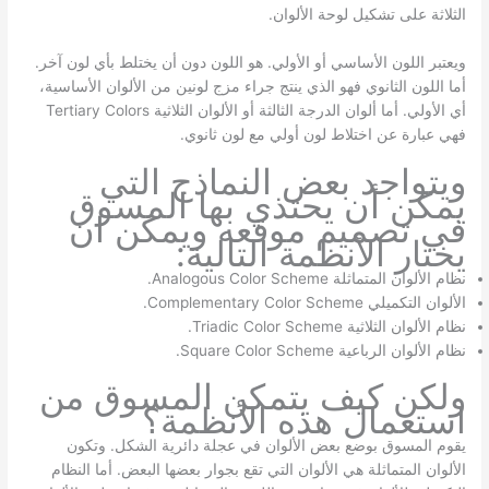
الثلاثة على تشكيل لوحة الألوان.
ويعتبر اللون الأساسي أو الأولي. هو اللون دون أن يختلط بأي لون آخر.
أما اللون الثانوي فهو الذي ينتج جراء مزج لونين من الألوان الأساسية،
أي الأولي. أما ألوان الدرجة الثالثة أو الألوان الثلاثية Tertiary Colors
فهي عبارة عن اختلاط لون أولي مع لون ثانوي.
ويتواجد بعض النماذج التي
يمكن أن يحتذي بها المسوق
في تصميم موقعه ويمكن ان
يختار الأنظمة التالية:
نظام الألوان المتماثلة Analogous Color Scheme.
الألوان التكميلي Complementary Color Scheme.
نظام الألوان الثلاثية Triadic Color Scheme.
نظام الألوان الرباعية Square Color Scheme.
ولكن كيف يتمكن المسوق من
استعمال هذه الأنظمة؟
يقوم المسوق بوضع بعض الألوان في عجلة دائرية الشكل. وتكون
الألوان المتماثلة هي الألوان التي تقع بجوار بعضها البعض. أما النظام