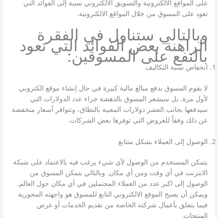
على المواقع الالكترونية والتسويق الالكتروني نسبة إلى الفوائد التي
تعود على المسوق من خلال المواقع الالكترونية.
وبالتالي ستناول في الفقرة
الراهنة بعض الفوائد التي تعود
بالنفع على المسوقين:
انخفاض نسبة التكاليف
لا يقوم المسوق بدفع مبالغ مالية كبيرة في حال إنشاء موقع الكتروني
لأول مرة. بل سيشعر المسوق بالدهشة جراء عدد الدولارات التي
سيدفعها بجانب العشر دولارات المعنية بالنطاق، وتتوافر أسعار منخفضة
عن ذلك وفقاً للعروض التي توفرها بعض الشركات.
الوصول إلى العملاء بشكل متتابع
يتمكن المستخدم من الوصول لأي شيء يرغب فيه بالاعتماد على شبكة
الانترنت في أي وقت ومن أي مكان. وبالتالي يتمكن المسوق من
الوصول إلى اكبر عدد من العملاء المحتملين في أي مكان حول العالم.
ويمكن أن يصبح الموقع الالكتروني التابع للمسوق هو واجهته المحورية
فيما يتعلق بأعمال شركته الخاصة من تقديم الخدمات أو عرض
المنتجات.