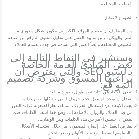
الخطوط المختلفة.
الصور والاشكال
من المتعارف أن تصميم الموقع الالكتروني يتكون بشكل محوري من
النص والهيكل، ومن ثَم يبدأ العمل على تحليل محتوى الموقع من إضافة
النصوص المختلفة وأيضاً الصور التي تساهم في جذب اهتمام العملاء.
وسنشير في النقاط التالية إلى
بعض المبادئ العامة الخاصة
بالسيو SEO والتي يفترض ان
يراعيها المسوق وشركة تصميم
المواقع:
ينبغي الابتعاد عن كتابة نص طويل بصورة مبالغة.
يفضل أن يوحد المسوق حجم حروف النص وشكلها بصورة دائمة.
يجب الابتعاد عن استعمال الحروف المائلة، نظراً لصعوبة قراءة النص
من قِبل العملاء والزوار، بالإضافة إلى وضع خط أسفل الكلمات حيث
يمكن أن يلتبس الأمر بين هذه الكلمات وبين الوصلات.
يفترض العمل على إيضاح المضمون، من خلال استخدام الأشكال
والتصاميم البسيطة مع ثبات الألوان وصغر الحجم.