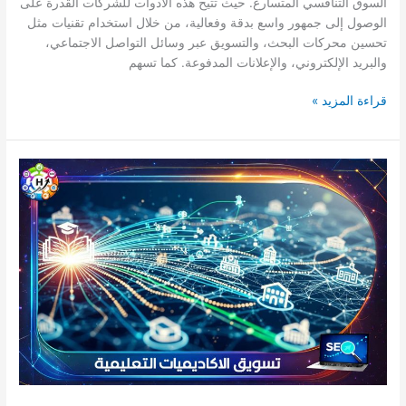
السوق التنافسي المتسارع. حيث تتيح هذه الأدوات للشركات القدرة على
الوصول إلى جمهور واسع بدقة وفعالية، من خلال استخدام تقنيات مثل
تحسين محركات البحث، والتسويق عبر وسائل التواصل الاجتماعي،
والبريد الإلكتروني، والإعلانات المدفوعة. كما تسهم
قراءة المزيد »
تسويق
الاكاديميات
التعليمية
–
طرق
فعالة
لتسويق
الاكاديميات
التعليمية