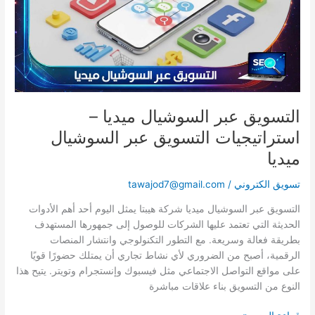
استراتيجيات
التسويق
عبر
السوشيال
ميديا
التسويق عبر السوشيال ميديا –
استراتيجيات التسويق عبر السوشيال
ميديا
تسويق الكتروني
/
tawajod7@gmail.com
التسويق عبر السوشيال ميديا شركة هيبتا يمثل اليوم أحد أهم الأدوات
الحديثة التي تعتمد عليها الشركات للوصول إلى جمهورها المستهدف
بطريقة فعالة وسريعة. مع التطور التكنولوجي وانتشار المنصات
الرقمية، أصبح من الضروري لأي نشاط تجاري أن يمتلك حضورًا قويًا
على مواقع التواصل الاجتماعي مثل فيسبوك وإنستجرام وتويتر. يتيح هذا
النوع من التسويق بناء علاقات مباشرة