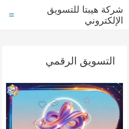
خطي
شركة هيبتا للتسويق
لى
لمحتوى
الإلكتروني
التسويق الرقمي
تصميم
اعلانات
سوشيال
ميديا
يزيد
تفاعل
العملاء