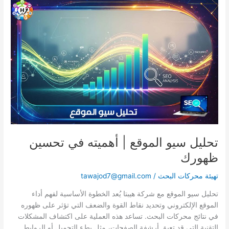
تحليل
سيو
الموقع
|
أهميته
في
تحسين
ظهورك
تحليل سيو الموقع | أهميته في تحسين
ظهورك
تهيئة محركات البحث
/
tawajod7@gmail.com
تحليل سيو الموقع مع شركة هيبتا يُعد الخطوة الأساسية لفهم أداء
الموقع الإلكتروني وتحديد نقاط القوة والضعف التي تؤثر على ظهوره
في نتائج محركات البحث. تساعد هذه العملية على اكتشاف المشكلات
التقنية التي قد تعيق أرشفة الصفحات، مثل بطء التحميل أو الروابط