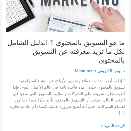
لكل
ما
تريد
معرفته
عن
التسويق
بالمحتوى
ما هو التسويق بالمحتوى ؟ الدليل الشامل
لكل ما تريد معرفته عن التسويق
بالمحتوى
تسويق الكتروني
/
Mohamed
” إذا ما أردت جذب العملاء وتحقيق الأرباح، قم بإنشاء استراتيجية
تسويق بالمحتوى جيّدة ” هذه قاعدة ثابتة في عالم الأعمال اليوم. فإذا
ألقيت نظرة سريعة على الشركات وأساليب التسويق التي تتبعها في
الوقت الحالي. ستجد أن التسويق بالمحتوى يأخذ حيّزا كبيرا جدا من
اهتمام الشركات، حتى أنه أصبح ضرورة حتميّة لإنشاء أي علامة تجارية
[…]
قراءة المزيد »