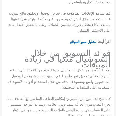
مع العلامة التجارية باستمرار.
كما تساهم الإعلانات المدفوعة في تعزيز الوصول وتحقيق نتائج سريعة
عند استخدامها وفق استراتيجية مدروسة ومحكمة. وتهتم شركة هيبتا
بمتابعة الأداء بشكل دوري لتحسين الحملات وضمان تحقيق أفضل عائد
على الاستثمار الممكن.
اقرأ أيضا:
تحليل سيو الموقع
فوائد التسويق من خلال
السوشيال ميديا في زيادة
المبيعات
يوفر التسويق من خلال السوشيال ميديا العديد من الفوائد التي تساعد
الشركات على تحقيق نمو ملحوظ في المبيعات. حيث يمكن الوصول
إلى جمهور واسع ومستهدف بدقة من خلال استخدام أدوات الاستهداف
المتقدمة على المنصات المختلفة.
كما يتيح هذا النوع من التسويق إمكانية التفاعل المباشر مع العملاء، مما
يعزز الثقة ويقوي العلاقة بينهم وبين العلامة. ويساعد التواجد المستمر
على المنصات في زيادة الوعي بالعلامة التجارية وترسيخها في أذهان
العملاء المحتملين بشكل فعال.