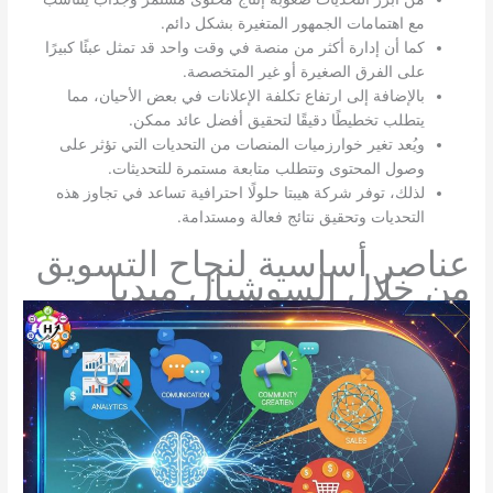
مع اهتمامات الجمهور المتغيرة بشكل دائم.
كما أن إدارة أكثر من منصة في وقت واحد قد تمثل عبئًا كبيرًا
على الفرق الصغيرة أو غير المتخصصة.
بالإضافة إلى ارتفاع تكلفة الإعلانات في بعض الأحيان، مما
يتطلب تخطيطًا دقيقًا لتحقيق أفضل عائد ممكن.
ويُعد تغير خوارزميات المنصات من التحديات التي تؤثر على
وصول المحتوى وتتطلب متابعة مستمرة للتحديثات.
لذلك، توفر شركة هيبتا حلولًا احترافية تساعد في تجاوز هذه
التحديات وتحقيق نتائج فعالة ومستدامة.
عناصر أساسية لنجاح التسويق
من خلال السوشيال ميديا