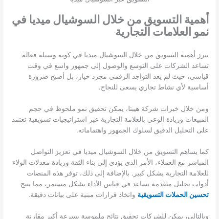
أهمية التسويق من خلال السوشيال ميديا في
نمو العلامات التجارية
تبرز أهمية التسويق من خلال السوشيال ميديا في كونه وسيلة فعالة
تساعد الشركات على التوسع والوصول إلى جمهور واسع في وقت
قياسي، حيث لم يعد التواجد الرقمي مجرد خيار، بل أصبح ضرورة
أساسية لأي نشاط تجاري يسعى للنجاح.
ومن خلال خبرات شركة هيبتا، يمكن تحقيق نمو ملحوظ في حجم
المبيعات وزيادة الوعي بالعلامة التجارية عبر استراتيجيات تسويقية تعتمد
على التحليل الدقيق لسلوك الجمهور واهتماماته.
كما يساهم التسويق من خلال السوشيال ميديا في تعزيز التواصل
المباشر مع العملاء، الأمر الذي يؤدي إلى بناء الثقة وزيادة معدلات الولاء
للعلامة التجارية بشكل كبير. بالإضافة إلى ذلك، توفر هذه المنصات
أدوات تحليل متقدمة تساعد في قياس الأداء بشكل مستمر، مما يتيح
تحسين الحملات التسويقية
واتخاذ قرارات مبنية على بيانات دقيقة.
وبالتالي، يمكن للشركات تحقيق نتائج ملموسة بسرعة أكبر مقارنة