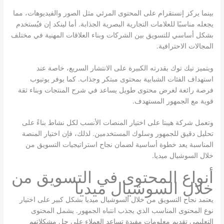
بينما يركز إنستقرام على المحتوى المرئي مثل الصور والفيديوهات، مما
يجعله مناسبًا للعلامات التجارية البصرية الجذابة. أما لينكد إن فيُستخدم
بشكل أساسي للتسويق بين الشركات وبناء العلاقات المهنية في مختلف
المجالات الاحترافية.
ويتميز تيك توك بقدرته الكبيرة على الانتشار السريع، خاصة عند
استهداف الفئات الشبابية بمحتوى مبتكر وجذاب. كما يوفر يوتيوب
فرصة رائعة لعرض محتوى طويل يساعد في شرح المنتجات وبناء ثقة
قوية مع الجمهور المستهدف.
وتعمل شركة هيبتا على اختيار المنصات الأنسب لكل نشاط بناءً على
تحليل دقيق للجمهور وسلوك المستخدمين. لذلك، فإن اختيار المنصة
المناسبة يعد خطوة أساسية لضمان نجاح استراتيجيات التسويق من
خلال السوشيال ميديا.
أنواع المحتوى في التسويق من
خلال السوشيال ميديا
يعتمد نجاح التسويق من خلال السوشيال ميديا بشكل كبير على اختيار
نوع المحتوى المناسب الذي يجذب انتباه الجمهور. يشمل المحتوى
التعليمي تقديم معلومات مفيدة تساعد العملاء على حل مشكلاتهم