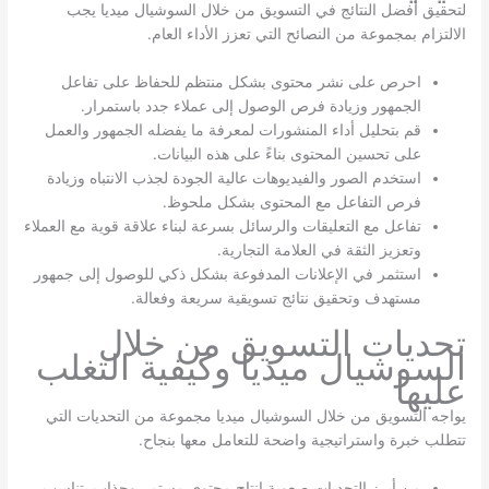
لتحقيق أفضل النتائج في التسويق من خلال السوشيال ميديا يجب
الالتزام بمجموعة من النصائح التي تعزز الأداء العام.
احرص على نشر محتوى بشكل منتظم للحفاظ على تفاعل
الجمهور وزيادة فرص الوصول إلى عملاء جدد باستمرار.
قم بتحليل أداء المنشورات لمعرفة ما يفضله الجمهور والعمل
على تحسين المحتوى بناءً على هذه البيانات.
استخدم الصور والفيديوهات عالية الجودة لجذب الانتباه وزيادة
فرص التفاعل مع المحتوى بشكل ملحوظ.
تفاعل مع التعليقات والرسائل بسرعة لبناء علاقة قوية مع العملاء
وتعزيز الثقة في العلامة التجارية.
استثمر في الإعلانات المدفوعة بشكل ذكي للوصول إلى جمهور
مستهدف وتحقيق نتائج تسويقية سريعة وفعالة.
تحديات التسويق من خلال
السوشيال ميديا وكيفية التغلب
عليها
يواجه التسويق من خلال السوشيال ميديا مجموعة من التحديات التي
تتطلب خبرة واستراتيجية واضحة للتعامل معها بنجاح.
من أبرز التحديات صعوبة إنتاج محتوى مستمر وجذاب يتناسب