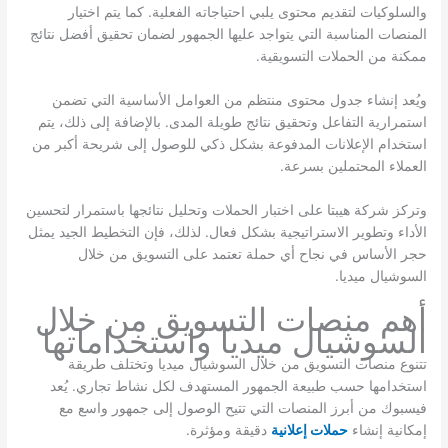
والسلوكيات لتقديم محتوى يلبي احتياجاته الفعلية. كما يتم اختيار
المنصات المناسبة التي يتواجد عليها الجمهور لضمان تحقيق أفضل نتائج
ممكنة من الحملات التسويقية.
ويُعد إنشاء جدول محتوى منتظم من العوامل الأساسية التي تضمن
استمرارية التفاعل وتحقيق نتائج طويلة المدى. بالإضافة إلى ذلك، يتم
استخدام الإعلانات المدفوعة بشكل ذكي للوصول إلى شريحة أكبر من
العملاء المحتملين بسرعة.
وتركز شركة هيبتا على اختبار الحملات وتحليل نتائجها باستمرار لتحسين
الأداء وتطوير الاستراتيجية بشكل فعال. لذلك، فإن التخطيط الجيد يمثل
حجر الأساس في نجاح أي حملة تعتمد على التسويق من خلال
السوشيال ميديا.
أهم منصات التسويق من خلال
السوشيال ميديا واستخداماتها
تتنوع منصات التسويق من خلال السوشيال ميديا وتختلف طريقة
استخدامها حسب طبيعة الجمهور المستهدف لكل نشاط تجاري. يُعد
فيسبوك من أبرز المنصات التي تتيح الوصول إلى جمهور واسع مع
إمكانية إنشاء
حملات إعلانية
دقيقة ومؤثرة.