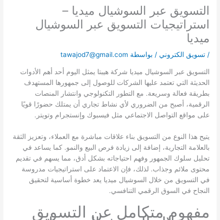
التسويق عبر السوشيال ميديا –
استراتيجيات التسويق عبر السوشيال
ميديا
/
تسويق الكتروني
/ بواسطة
tawajod7@gmail.com
التسويق عبر السوشيال ميديا شركة هيبتا يمثل اليوم أحد أهم الأدوات
الحديثة التي تعتمد عليها الشركات للوصول إلى جمهورها المستهدف
بطريقة فعالة وسريعة. مع التطور التكنولوجي وانتشار المنصات
الرقمية، أصبح من الضروري لأي نشاط تجاري أن يمتلك حضورًا قويًا
على مواقع التواصل الاجتماعي مثل فيسبوك وإنستجرام وتويتر.
يتيح هذا النوع من التسويق بناء علاقات مباشرة مع العملاء، وتعزيز الثقة
بالعلامة التجارية، إضافة إلى زيادة فرص البيع والنمو. كما يساعد في
تحليل سلوك الجمهور وفهم احتياجاته بشكل أدق، مما يسهم في تقديم
محتوى ملائم وجذاب. لذلك، فإن الاعتماد على استراتيجيات مدروسة
في التسويق من خلال السوشيال ميديا يعد خطوة أساسية لتحقيق
النجاح في السوق الرقمي التنافسي.
مفهوم متكامل عن التسويق