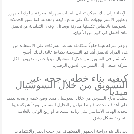
بالإضافة إلى ذلك، يمكن تحليل البيانات بسهولة لمعرفة سلوك الجمهور
وتطوير الاستراتيجيات بناءً على نتائج دقيقة ومحدثة. كما تتميز الحملات
التسويقية بانخفاض تكلفتها مقارنة بوسائل الإعلان التقليدية مع تحقيق
نتائج أفضل في كثير من الأحيان.
وتوفر شركة هيبتا حلولًا متكاملة تساعد الشركات على الاستفادة من
هذه المزايا لتحقيق أهدافها التسويقية بكفاءة عالية. لذلك، أصبح
الاستثمار في التسويق من خلال السوشيال ميديا خطوة ضرورية لكل
شركة تسعى إلى التميز في السوق الرقمي.
كيفية بناء خطة ناجحة عبر
التسويق من خلال السوشيال
ميديا
يتطلب نجاح التسويق من خلال السوشيال ميديا وضع خطة واضحة تعتمد
على أهداف محددة قابلة للقياس والتحليل المستمر. وتبدأ شركة هيبتا
بتحديد الهدف الأساسي مثل زيادة المبيعات أو رفع الوعي بالعلامة
التجارية بشكل دقيق.
بعد ذلك يتم دراسة الجمهور المستهدف من حيث العمر والاهتمامات