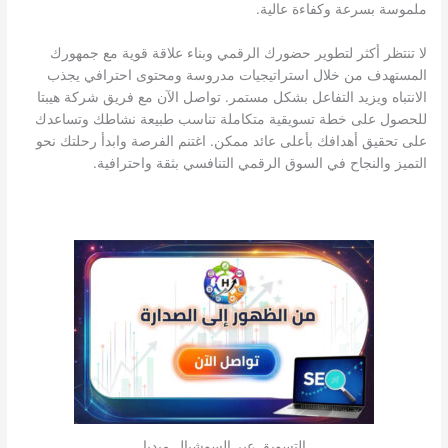
ملموسة بسرعة وكفاءة عالية.
لا تنتظر أكثر لتطوير حضورك الرقمي وبناء علاقة قوية مع جمهورك
المستهدف من خلال استراتيجيات مدروسة ومحتوى احترافي يجذب
الانتباه ويزيد التفاعل بشكل مستمر. تواصل الآن مع فريق شركة هيبتا
للحصول على خطة تسويقية متكاملة تناسب طبيعة نشاطك وتساعدك
على تحقيق أهدافك بأعلى عائد ممكن. اغتنم الفرصة وابدأ رحلتك نحو
التميز والنجاح في السوق الرقمي التنافسي بثقة واحترافية.
التسويق عبر السوشيال ميديا